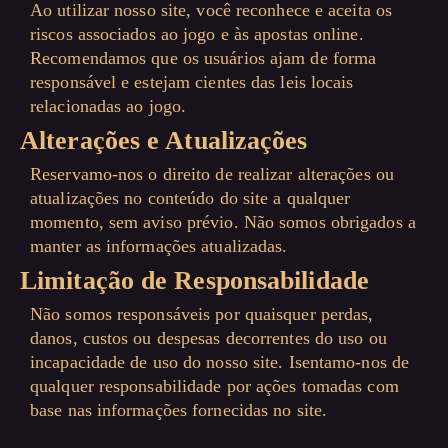
Ao utilizar nosso site, você reconhece e aceita os
riscos associados ao jogo e às apostas online.
Recomendamos que os usuários ajam de forma
responsável e estejam cientes das leis locais
relacionadas ao jogo.
Alterações e Atualizações
Reservamo-nos o direito de realizar alterações ou
atualizações no conteúdo do site a qualquer
momento, sem aviso prévio. Não somos obrigados a
manter as informações atualizadas.
Limitação de Responsabilidade
Não somos responsáveis por quaisquer perdas,
danos, custos ou despesas decorrentes do uso ou
incapacidade de uso do nosso site. Isentamo-nos de
qualquer responsabilidade por ações tomadas com
base nas informações fornecidas no site.