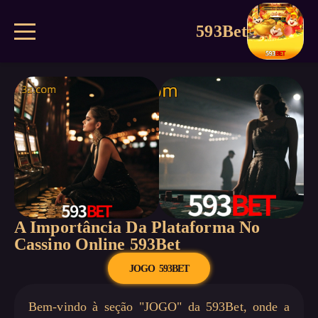
593Bet
A Importância Da Plataforma No
Cassino Online 593Bet
JOGO 593BET
Bem-vindo à seção "JOGO" da 593Bet, onde a